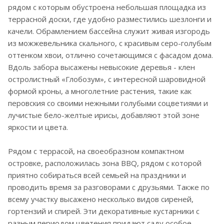
рядом с которым обустроена небольшая площадка из
террасной доски, где удобно разместились шезлонги и
качели. Обрамлением бассейна служит живая изгородь
из можжевельника скального, с красивым серо-голубым
оттенком хвои, отлично сочетающимся с фасадом дома.
Вдоль забора высажены невысокие деревья - клен
остролистный «Глобозум», с интересной шаровидной
формой кроны, а многолетние растения, такие как
перовския со своими нежными голубыми соцветиями и
лучистые бело-желтые ирисы, добавляют этой зоне
яркости и цвета.
Рядом с террасой, на своеобразном компактном
островке, расположилась зона BBQ, рядом с которой
приятно собираться всей семьей на праздники и
проводить время за разговорами с друзьями. Также по
всему участку высажено несколько видов сиреней,
гортензий и спирей. Эти декоративные кустарники с
разным периодом цветения придают саду особое