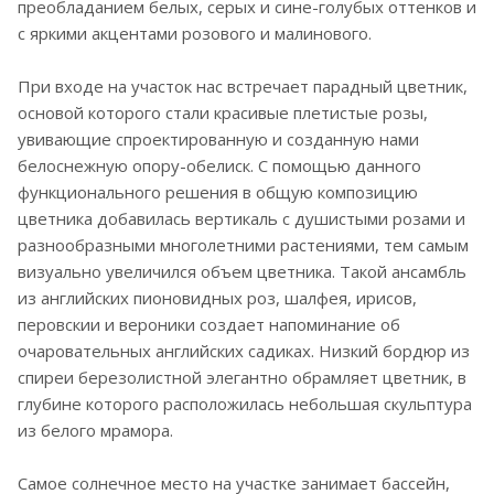
преобладанием белых, серых и сине-голубых оттенков и
с яркими акцентами розового и малинового.
При входе на участок нас встречает парадный цветник,
основой которого стали красивые плетистые розы,
увивающие спроектированную и созданную нами
белоснежную опору-обелиск. С помощью данного
функционального решения в общую композицию
цветника добавилась вертикаль с душистыми розами и
разнообразными многолетними растениями, тем самым
визуально увеличился объем цветника. Такой ансамбль
из английских пионовидных роз, шалфея, ирисов,
перовскии и вероники создает напоминание об
очаровательных английских садиках. Низкий бордюр из
спиреи березолистной элегантно обрамляет цветник, в
глубине которого расположилась небольшая скульптура
из белого мрамора.
Самое солнечное место на участке занимает бассейн,